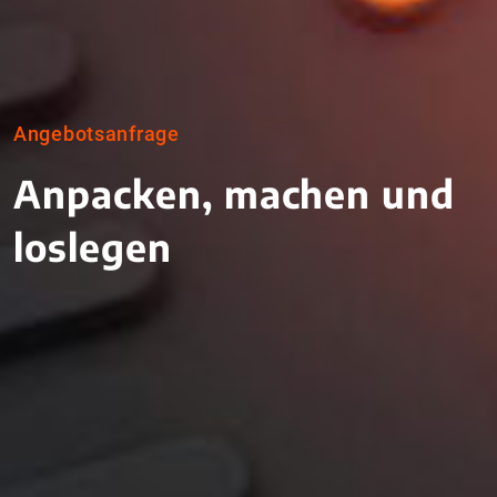
Team
Karriere
Leistungen
Angebotsanfrage
Anpacken, machen und
Kontakt aufnehmen
loslegen