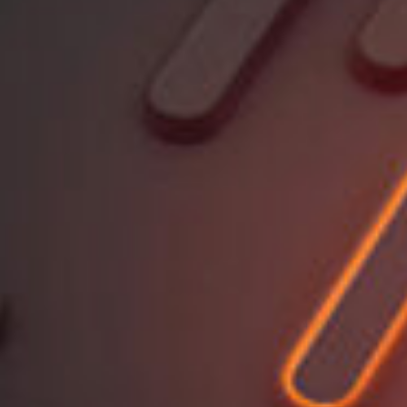
Bauwesen
Garten- & Landschaftsbau
Veranstaltungen & Messen
Landwirtschaft
Freileitungsbau
Wind- & Solarenergie
Referenzen
Über uns
So funktioniert’s