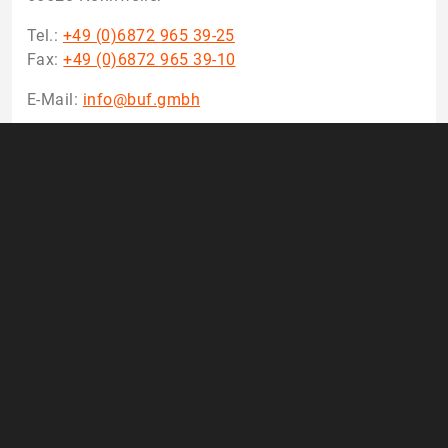
Tel.:
+49 (0)6872 965 39-25
Fax:
+49 (0)6872 965 39-10
E-Mail:
info@buf.gmbh
Der Kontakt zu unseren Kunden ist uns sehr wichtig.
Aus diesem Grund freuen wir uns darüber, wenn Sie
uns jederzeit bei Rückfragen kontaktieren.
Hinweis:
Felder die mit einem
*
gekennzeichnet sind
Pflichtfeld.