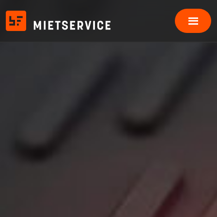
Produkte
Fahrplatten
Bodenschutzplatten
Schwerlastplatten
Event Bodenplatten
Grabenbrücken
Baustellenzubehör
Einsatzfelder