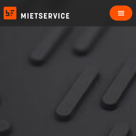
Produkte
Fahrplatten
Bodenschutzplatten
Schwerlastplatten
Event Bodenplatten
Grabenbrücken
Baustellenzubehör
Einsatzfelder