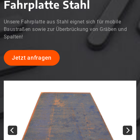
Fahrplatte Stahl
Bauwesen
Garten- & Landschaftsbau
Unsere Fahrplatte aus Stahl eignet sich für mobile
Veranstaltungen & Messen
Baustraßen sowie zur Überbrückung von Gräben und
Spalten!
Landwirtschaft
Freileitungsbau
Jetzt anfragen
Wind- & Solarenergie
Referenzen
Über uns
So funktioniert’s